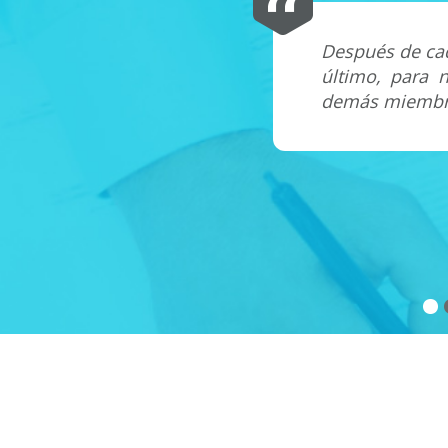
mejor que la nuestra. Pero
Después de cad
s se forjen el futuro que
último, para n
demás miembro