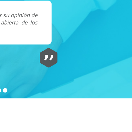
r su opinión de
Juntas directivas diversas
 abierta de los
inquisidores son el mejo
compañía en el futuro.