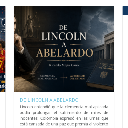
DE LINCOLN A ABELARDO
Lincoln entendió que la clemencia mal aplicada
podía prolongar el sufrimiento de miles de
inocentes. Colombia expresó en las urnas que
está cansada de una paz que premia al violento