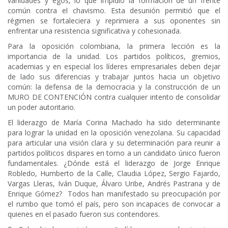
vanidades y egos, lo que impidió la formación de un frente
común contra el chavismo. Esta desunión permitió que el
régimen se fortaleciera y reprimiera a sus oponentes sin
enfrentar una resistencia significativa y cohesionada.
Para la oposición colombiana, la primera lección es la
importancia de la unidad. Los partidos políticos, gremios,
academias y en especial los líderes empresariales deben dejar
de lado sus diferencias y trabajar juntos hacia un objetivo
común: la defensa de la democracia y la construcción de un
MURO DE CONTENCIÓN contra cualquier intento de consolidar
un poder autoritario.
El liderazgo de María Corina Machado ha sido determinante
para lograr la unidad en la oposición venezolana. Su capacidad
para articular una visión clara y su determinación para reunir a
partidos políticos dispares en torno a un candidato único fueron
fundamentales. ¿Dónde está el liderazgo de Jorge Enrique
Robledo, Humberto de la Calle, Claudia López, Sergio Fajardo,
Vargas Lleras, Iván Duque, Álvaro Uribe, Andrés Pastrana y de
Enrique Gómez? Todos han manifestado su preocupación por
el rumbo que tomó el país, pero son incapaces de convocar a
quienes en el pasado fueron sus contendores.