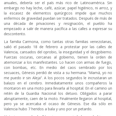
anuales, debería ser el país más rico de Latinoamérica. Sin
embargo no hay leche, café, azúcar, papel higiénico, ni arroz, y
la escasez de elementos quirúrgicos impide que muchos
enfermos de gravedad puedan ser tratados. Después de más de
una década de privaciones y resignación, el pueblo ha
empezado a salir de manera pacífica a las calles a expresar su
descontento.
La familia Carmona, como tantas otras familias venezolanas,
salió el pasado 18 de febrero a protestar por las calles de
Valencia, cansados del oprobio, la inseguridad y el desgobierno.
Fuerzas oscuras, cercanas al gobierno, tienen la orden de
atemorizar a los manifestantes. Lo hacen con armas de fuego,
con bombas, etc. En medio del caos sembrado por los
secuaces, Génesis perdió de vista a su hermana. “Mamá, yo no
me puedo ir sin Aleja”. A los pocos segundos le incrustaran un
balazo en el cerebro. Inmediatamente unos compañeros la
montaron en una moto para llevarla al hospital. En el camino un
retén de la Guardia Nacional los detuvo. Obligados a parar
abruptamente, caen de la moto. Finalmente llegaron al hospital,
pero ya se acercaba el ocaso de Génesis. Ese día sólo en
Valencia hubo 7 heridos a bala y uno por un petardo.