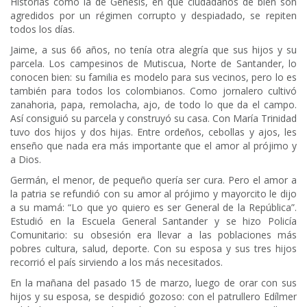
Historias como la de Génesis, en que ciudadanos de bien son
agredidos por un régimen corrupto y despiadado, se repiten
todos los días.
Jaime, a sus 66 años, no tenía otra alegría que sus hijos y su
parcela. Los campesinos de Mutiscua, Norte de Santander, lo
conocen bien: su familia es modelo para sus vecinos, pero lo es
también para todos los colombianos. Como jornalero cultivó
zanahoria, papa, remolacha, ajo, de todo lo que da el campo.
Así consiguió su parcela y construyó su casa. Con María Trinidad
tuvo dos hijos y dos hijas. Entre ordeños, cebollas y ajos, les
enseño que nada era más importante que el amor al prójimo y
a Dios.
Germán, el menor, de pequeño quería ser cura. Pero el amor a
la patria se refundió con su amor al prójimo y mayorcito le dijo
a su mamá: “Lo que yo quiero es ser General de la República”.
Estudió en la Escuela General Santander y se hizo Policía
Comunitario: su obsesión era llevar a las poblaciones más
pobres cultura, salud, deporte. Con su esposa y sus tres hijos
recorrió el país sirviendo a los más necesitados.
En la mañana del pasado 15 de marzo, luego de orar con sus
hijos y su esposa, se despidió gozoso: con el patrullero Edílmer