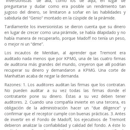
“Inversionistas” de allá, como los de aquí, en lugar de
preguntarse y dudar como era posible un rendimiento tan
jugoso del dinero, se limitaron a soñar en las habilidades y
sabiduría del “Genio” montado en la cúspide de la pirámide.
Tardíamente los inversionistas se dieron cuenta que su dinero
en lugar de crecer como una pirámide, se había dilapidado y no
había manera de recuperarlo, porque Madoff no tenía un peso,
o mejor ni un “dime”.
Los incautos de Meridian, al aprender que Tremont era
auditado nada menos que por KPMG, una de las cuatro firmas
de auditoria más grandes del mundo, creyeron que allí podrían
recuperar su dinero y demandaron a KPMG. Una corte de
Manhattan acaba de negar la demanda.
Razones: 1. Los auditores auditan las firmas que los contratan.
No pueden auditar a su vez todas las firmas donde el
contratante pone su dinero. Éstas a su vez deben tener
auditores. 2. Cuando una compañía invierte en una tercera, es
obligación de la administración hacer un “due diligence” y
confirmar que el receptor cumple con buenas prácticas. 3. Antes
de invertir en el Fondo de Madoff, los ejecutivos de Tremont
debieron analizar la confiabilidad y calidad del fondo. A éste lo