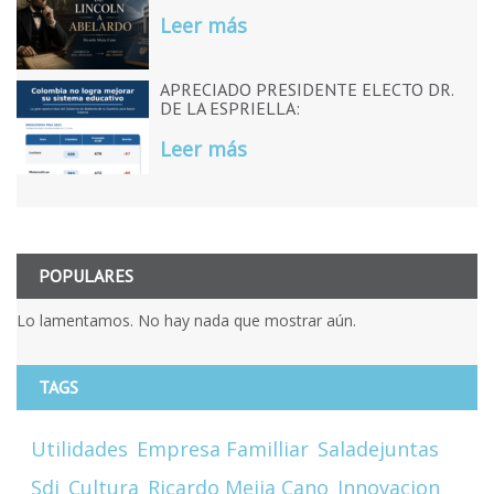
Leer más
APRECIADO PRESIDENTE ELECTO DR.
DE LA ESPRIELLA:
Leer más
POPULARES
Lo lamentamos. No hay nada que mostrar aún.
TAGS
Utilidades
Empresa Familliar
Saladejuntas
Sdj
Cultura
Ricardo Mejia Cano
Innovacion