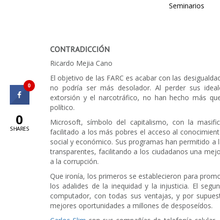
Seminarios
CONTRADICCIÓN
Ricardo Mejia Cano
El objetivo de las FARC es acabar con las desigualdad
0
no podría ser más desolador. Al perder sus ideal
extorsión y el narcotráfico, no han hecho más qu
político.
0
Microsoft, símbolo del capitalismo, con la masi
SHARES
facilitado a los más pobres el acceso al conocimiento
social y económico. Sus programas han permitido a l
transparentes, facilitando a los ciudadanos una mej
a la corrupción.
Que ironía, los primeros se establecieron para promove
los adalides de la inequidad y la injusticia. El segu
computador, con todas sus ventajas, y por supuest
mejores oportunidades a millones de desposeídos.