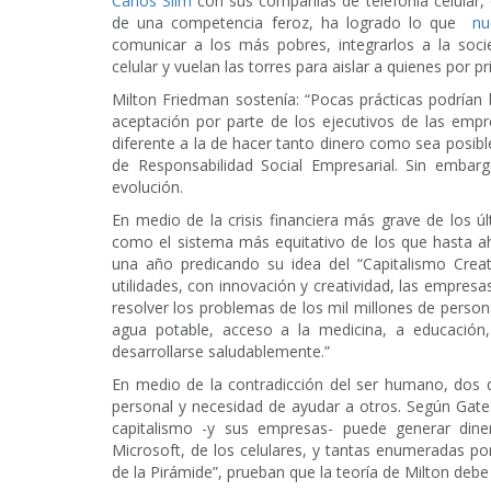
Carlos Slim
con sus compañías de telefonía celular,
de una competencia feroz, ha logrado lo que
nu
comunicar a los más pobres, integrarlos a la soci
celular y vuelan las torres para aislar a quienes por
Milton Friedman sostenía: “Pocas prácticas podrían
aceptación por parte de los ejecutivos de las empr
diferente a la de hacer tanto dinero como sea posible
de Responsabilidad Social Empresarial. Sin emba
evolución.
En medio de la crisis financiera más grave de los úl
como el sistema más equitativo de los que hasta
una año predicando su idea del “Capitalismo Creati
utilidades, con innovación y creatividad, las empre
resolver los problemas de los mil millones de pers
agua potable, acceso a la medicina, a educación,
desarrollarse saludablemente.”
En medio de la contradicción del ser humano, dos de
personal y necesidad de ayudar a otros. Según Gates
capitalismo -y sus empresas- puede generar diner
Microsoft, de los celulares, y tantas enumeradas p
de la Pirámide”, prueban que la teoría de Milton debe