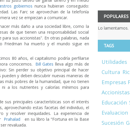
 en su justo deseo de ganar dinero y en medio
estros gobiernos
nunca hubieran conseguido:
edad. Las Farc se aprovechan de la telefonía
POPULARES
 primera vez se empiezan a comunicar.
 hacer más daño a una sociedad libre, como la
Lo lamentamos. 
esas de que tienen una responsabilidad social
 para sus accionistas”. En otras palabras, nada
rgo Friedman ha muerto y el mundo sigue en
TAGS
timos 80 años, el capitalismo podría perfilarse
Utilidades
 ahora conocemos.
Bill Gates
lleva algo más de
vo: Sin perder su objetivo principal de hacer
Cultura
Ri
sas pueden y deben descubrir nuevas maneras de
Empresas F
onas más pobres de la humanidad, que no tienen
 ni a los nutrientes y calorías mínimos para
Accionistas
Educación
 sus principales características son el interés
, aprovechando estas facetas del individuo, el
Evaluacion
o y resolver inequidades. La experiencia de
or
Prahalad
en su libro la “Fortuna en la Base
Sucesión
G
 ser revaluada.