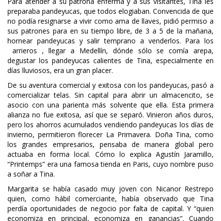
Para atender a su patrona enferma y a sus visitantes, Tina les
preparaba pandeyucas, que todos elogiaban. Convencida de que
no podía resignarse a vivir como ama de llaves, pidió permiso a
sus patrones para en su tiempo libre, de 3 a 5 de la mañana,
hornear pandeyucas y salir temprano a venderlos. Para los
arrieros
, llegar a Medellín, dónde sólo se comía arepa,
degustar los pandeyucas calientes de Tina, especialmente en
días lluviosos, era un gran placer.
De su aventura comercial y exitosa con los pandeyucas, pasó a
comercializar telas. Sin capital para abrir un almacencito, se
asocio con una parienta más solvente que ella. Esta primera
alianza no fue exitosa, así que se separó. Vinieron años duros,
pero los ahorros acumulados vendiendo pandeyucas los días de
invierno, permitieron florecer La Primavera. Doña Tina, como
los grandes empresarios, pensaba de manera global pero
actuaba en forma local. Cómo lo explica Agustín Jaramillo,
“Printemps” era una famosa tienda en Paris, cuyo nombre puso
a soñar a Tina.
Margarita se había casado muy joven con Nicanor Restrepo
quien, como hábil comerciante, había observado que Tina
perdía oportunidades de negocio por falta de capital. Y “quien
economiza en principal, economiza en ganancias”. Cuando