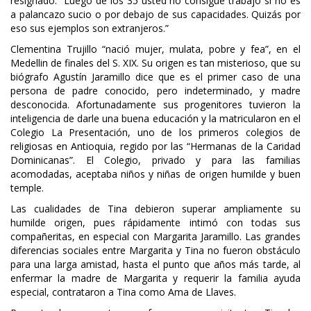
resignado: “Luego de los 35 usted no consigue trabajo si no es
a palancazo sucio o por debajo de sus capacidades. Quizás por
eso sus ejemplos son extranjeros.”
Clementina Trujillo “nació mujer, mulata, pobre y fea”, en el
Medellin de finales del S. XIX. Su origen es tan misterioso, que su
biógrafo Agustín Jaramillo dice que es el primer caso de una
persona de padre conocido, pero indeterminado, y madre
desconocida. Afortunadamente sus progenitores tuvieron la
inteligencia de darle una buena educación y la matricularon en el
Colegio La Presentación, uno de los primeros colegios de
religiosas en Antioquia, regido por las “Hermanas de la Caridad
Dominicanas”. El Colegio, privado y para las familias
acomodadas, aceptaba niños y niñas de origen humilde y buen
temple.
Las cualidades de Tina debieron superar ampliamente su
humilde origen, pues rápidamente intimó con todas sus
compañeritas, en especial con Margarita Jaramillo. Las grandes
diferencias sociales entre Margarita y Tina no fueron obstáculo
para una larga amistad, hasta el punto que años más tarde, al
enfermar la madre de Margarita y requerir la familia ayuda
especial, contrataron a Tina como Ama de Llaves.