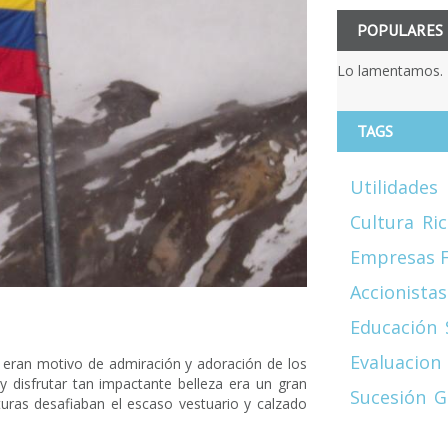
POPULARES
Lo lamentamos. 
TAGS
Utilidades
Cultura
Ri
Empresas F
Accionistas
Educación
Evaluacion
 eran motivo de admiración y adoración de los
y disfrutar tan impactante belleza era un gran
Sucesión
G
turas desafiaban el escaso vestuario y calzado