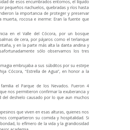
idad de esos encumbrados entornos, el líquido
 por pequeños riachuelos, quebradas y ríos hasta
endieron la importancia de proteger y preservar
 muerta, rocosa e inerme: Eran la fuente que
icia en el Valle del Cócora, por un bosque
palmas de cera, por pájaros como el terlanque
aña, y en la parte más alta la danta andina y
esafortunadamente sólo observamos los tres
 magia embrujaba a sus súbditos por su estirpe
hija Cócora, “Estrella de Agua”, en honor a la
familia el Parque de los Nevados. Fueron 4
que nos permitieron confirmar la exuberancia y
dad del deshielo causado por lo que aun muchos
pesinos que viven en esas alturas, quienes nos
nos compartieron su comida y hospitalidad. Si
 bondad, lo efímero de la vida y la grandiosidad
 mejor academia.