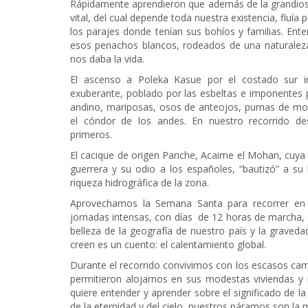
Rápidamente aprendieron que además de la grandios
vital, del cual depende toda nuestra existencia, fluía
los parajes donde tenían sus bohíos y familias. Ent
esos penachos blancos, rodeados de una naturaleza
nos daba la vida.
El ascenso a Poleka Kasue por el costado sur in
exuberante, poblado por las esbeltas e imponentes 
andino, mariposas, osos de anteojos, pumas de mont
el cóndor de los andes. En nuestro recorrido d
primeros.
El cacique de origen Panche, Acaime el Mohan, cuya
guerrera y su odio a los españoles, “bautizó” a su 
riqueza hidrográfica de la zona.
Aprovechamos la Semana Santa para recorrer en 
jornadas intensas, con días de 12 horas de marcha, 
belleza de la geografía de nuestro país y la grave
creen es un cuento: el calentamiento global.
Durante el recorrido convivimos con los escasos cam
permitieron alojarnos en sus modestas viviendas y 
quiere entender y aprender sobre el significado de la
de la eternidad y del cielo, nuestros páramos son la