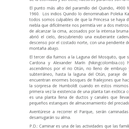
El punto más alto del paramillo del Quindio, 4900 M
1960. Los indios Quindo lo denominaban Poleka Kas
todos somos culpables de que la Princesa se haya 
niebla que difícilmente nos permitía ver a dos metr
de alcanzar la cima, acosados por la intensa brum
abrió el cielo, descubriendo una exuberante caden
descenso por el costado norte, con una pendiente de
montaña abajo.
El tercer día fuimos a la Laguna del Mosquito, que 
Cardona y Alexander Marín (hikingcolombia.co)
ascendimos por el rio Otún, rio lleno de embrujo
subterráneo, hasta la laguna del Otún, paraje de 
encuentran enormes bosques de frailejones que hac
la sorpresa de Humboldt cuando en estos mismos 
primera vez la existencia de una planta tan exótica 
es una planta llena de ductos y canales que lle
pequeños estanques de almacenamiento del preciado 
Aventúrese a recorrer el Parque, serán caminadas 
desarrugarán su alma.
P.D.: Caminar es una de las actividades que las fami