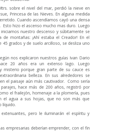
trs. sobre el nivel del mar, perdió la nieve en
ue, Princesa de las Nieves. En alguna medida
derretido. Cuando ascendíamos cayó una densa
os. Esto hizo el ascenso mucho mas duro. Luego
a iniciamos nuestro descenso y súbitamente se
a de montañas: ¡Ahí estaba el Creador! En el
 45 grados y de suelo arcilloso, se desliza uno
según nos explicaron nuestros guías Ivan Dario
 hace 20 años era un extenso lago. Luego
 y misterio porque gran parte de su cauce es
extraordinaria belleza. En sus alrededores se
en el paisaje aún más cautivador. Como sería
parajes, hace más de 200 años, registró por
como el frailejón, homenaje a la plomería, pues
van el agua a sus hojas, que no son más que
líquido.
extenuantes, pero le iluminarán el espíritu y
lias empresarias deberían emprender, con el fin