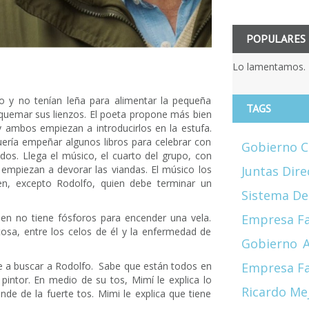
POPULARES
Lo lamentamos. 
no y no tenían leña para alimentar la pequeña
TAGS
e quemar sus lienzos. El poeta propone más bien
 ambos empiezan a introducirlos en la estufa.
uería empeñar algunos libros para celebrar con
Gobierno C
os. Llega el músico, el cuarto del grupo, con
Juntas Dire
 empiezan a devorar las viandas. El músico los
len, excepto Rodolfo, quien debe terminar un
Sistema De
Empresa Fa
uien no tiene fósforos para encender una vela.
osa, entre los celos de él y la enfermedad de
Gobierno
A
Empresa Fa
ale a buscar a Rodolfo. Sabe que están todos en
l pintor. En medio de su tos, Mimí le explica lo
Ricardo Me
nde de la fuerte tos. Mimi le explica que tiene