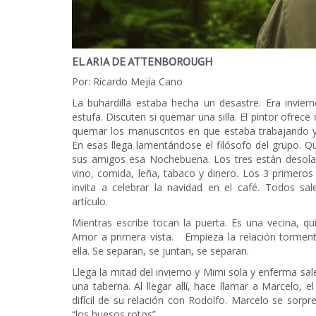
EL ARIA DE ATTENBOROUGH
Por: Ricardo Mejía Cano
La buhardilla estaba hecha un desastre. Era invier
estufa. Discuten si quemar una silla. El pintor ofrec
quemar los manuscritos en que estaba trabajando y
En esas llega lamentándose el filósofo del grupo. Q
sus amigos esa Nochebuena. Los tres están desolad
vino, comida, leña, tabaco y dinero. Los 3 primeros
invita a celebrar la navidad en el café. Todos sa
artículo.
Mientras escribe tocan la puerta. Es una vecina, q
Amor a primera vista. Empieza la relación torment
ella. Se separan, se juntan, se separan.
Llega la mitad del invierno y Mimi sola y enferma s
una taberna. Al llegar allí, hace llamar a Marcelo, e
difícil de su relación con Rodolfo. Marcelo se sorpre
“los huesos rotos”.