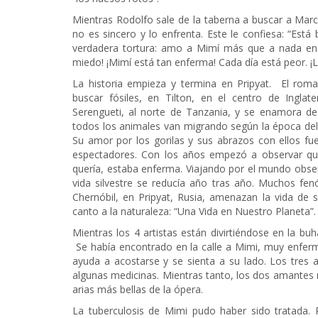
Mientras Rodolfo sale de la taberna a buscar a Mar
no es sincero y lo enfrenta. Este le confiesa: “Est
verdadera tortura: amo a Mimí más que a nada en
miedo! ¡Mimí está tan enferma! Cada día está peor. ¡
La historia empieza y termina en Pripyat. El ro
buscar fósiles, en Tilton, en el centro de Inglat
Serengueti, al norte de Tanzania, y se enamora de
todos los animales van migrando según la época del 
Su amor por los gorilas y sus abrazos con ellos f
espectadores. Con los años empezó a observar que 
quería, estaba enferma. Viajando por el mundo observ
vida silvestre se reducía año tras año. Muchos f
Chernóbil, en Pripyat, Rusia, amenazan la vida d
canto a la naturaleza: “Una Vida en Nuestro Planeta”
Mientras los 4 artistas están divirtiéndose en la buh
Se había encontrado en la calle a Mimi, muy enferma
ayuda a acostarse y se sienta a su lado. Los tres
algunas medicinas. Mientras tanto, los dos amantes
arias más bellas de la ópera.
La tuberculosis de Mimi pudo haber sido tratada