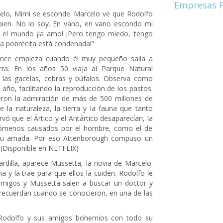
Empresas F
celo, Mimi se esconde. Marcelo ve que Rodolfo
á bien. No lo soy. En vano, en vano escondo mi
 el mundo ¡la amo! ¡Pero tengo miedo, tengo
La pobrecita está condenada!”
mance empieza cuando él muy pequeño salía a
erra. En los años 50 viaja al Parque Natural
 las gacelas, cebras y búfalos. Observa como
año, facilitando la reproducción de los pastos.
ueron la admiración de más de 500 millones de
la naturaleza, la tierra y la fauna que tanto
ó que el Ártico y el Antártico desaparecían, la
enómenos causados por el hombre, como el de
e su amada. Por eso Attenborough compuso un
. (Disponible en NETFLIX)
ardilla, aparece Mussetta, la novia de Marcelo.
 y la trae para que ellos la cuiden. Rodolfo le
 amigos y Mussetta salen a buscar un doctor y
 recuerdan cuando se conocieron, en una de las
. Rodolfo y sus amigos bohemios con todo su