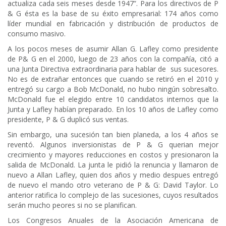
actualiza cada seis meses desde 1947”. Para los directivos de P
& G ésta es la base de su éxito empresarial: 174 años como
líder mundial en fabricación y distribución de productos de
consumo masivo.
A los pocos meses de asumir Allan G. Lafley como presidente
de P& G en el 2000, luego de 23 años con la compañía, citó a
una Junta Directiva extraordinaria para hablar de sus sucesores.
No es de extrañar entonces que cuando se retiró en el 2010 y
entregó su cargo a Bob McDonald, no hubo ningún sobresalto.
McDonald fue el elegido entre 10 candidatos internos que la
Junta y Lafley habían preparado. En los 10 años de Lafley como
presidente, P & G duplicó sus ventas.
Sin embargo, una sucesión tan bien planeda, a los 4 años se
reventó. Algunos inversionistas de P & G querian mejor
crecimiento y mayores reducciones en costos y presionaron la
salida de McDonald. La junta le pidió la renuncia y llamaron de
nuevo a Allan Lafley, quien dos años y medio despues entregó
de nuevo el mando otro veterano de P & G: David Taylor. Lo
anterior ratifica lo complejo de las sucesiones, cuyos resultados
serán mucho peores si no se planifican.
Los Congresos Anuales de la Asociación Americana de