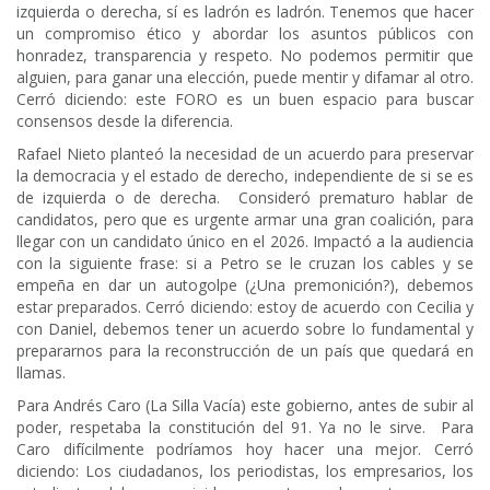
izquierda o derecha, sí es ladrón es ladrón. Tenemos que hacer
un compromiso ético y abordar los asuntos públicos con
honradez, transparencia y respeto. No podemos permitir que
alguien, para ganar una elección, puede mentir y difamar al otro.
Cerró diciendo: este FORO es un buen espacio para buscar
consensos desde la diferencia.
Rafael Nieto planteó la necesidad de un acuerdo para preservar
la democracia y el estado de derecho, independiente de si se es
de izquierda o de derecha. Consideró prematuro hablar de
candidatos, pero que es urgente armar una gran coalición, para
llegar con un candidato único en el 2026. Impactó a la audiencia
con la siguiente frase: si a Petro se le cruzan los cables y se
empeña en dar un autogolpe (¿Una premonición?), debemos
estar preparados. Cerró diciendo: estoy de acuerdo con Cecilia y
con Daniel, debemos tener un acuerdo sobre lo fundamental y
prepararnos para la reconstrucción de un país que quedará en
llamas.
Para Andrés Caro (La Silla Vacía) este gobierno, antes de subir al
poder, respetaba la constitución del 91. Ya no le sirve. Para
Caro difícilmente podríamos hoy hacer una mejor. Cerró
diciendo: Los ciudadanos, los periodistas, los empresarios, los