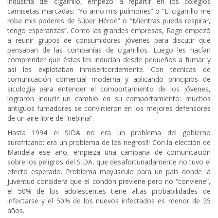
industria del cigarrillo, empezó a repartir en los colegios
camisetas marcadas: “Yo amo mis pulmones” o “El cigarrillo me
roba mis poderes de Súper Héroe” o “Mientras pueda respirar,
tengo esperanzas”. Como las grandes empresas, Rage empezó
a reunir grupos de consumidores jóvenes para discutir que
pensaban de las compañías de cigarrillos. Luego les hacían
comprender que éstas les inducían desde pequeños a fumar y
así les explotaban inmisericordemente. Con técnicas de
comunicación comercial moderna y aplicando principios de
sicología para entender el comportamiento de los jóvenes,
lograron inducir un cambio en su comportamiento: muchos
antiguos fumadores se convirtieron en los mejores defensores
de un aire libre de “neblina”.
Hasta 1994 el SIDA no era un problema del gobierno
surafricano: era un problema de los negros!!! Con la elección de
Mandela ese año, empieza una campaña de comunicación
sobre los peligros del SIDA, que desafortunadamente no tuvo el
efecto esperado. Problema mayúsculo para un país donde la
juventud considera que el condón previene pero no “conviene”,
el 50% de los adolescentes tiene altas probabilidades de
infectarse y el 50% de los nuevos infectados es menor de 25
años.