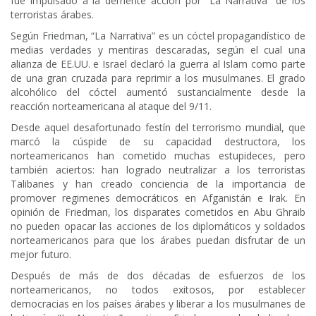
fue impulsado a la demente acción por “La Narrativa” de los
terroristas árabes.
Según Friedman, “La Narrativa” es un cóctel propagandístico de
medias verdades y mentiras descaradas, según el cual una
alianza de EE.UU. e Israel declaró la guerra al Islam como parte
de una gran cruzada para reprimir a los musulmanes. El grado
alcohólico del cóctel aumentó sustancialmente desde la
reacción norteamericana al ataque del 9/11.
Desde aquel desafortunado festín del terrorismo mundial, que
marcó la cúspide de su capacidad destructora, los
norteamericanos han cometido muchas estupideces, pero
también aciertos: han logrado neutralizar a los terroristas
Talibanes y han creado conciencia de la importancia de
promover regimenes democráticos en Afganistán e Irak. En
opinión de Friedman, los disparates cometidos en Abu Ghraib
no pueden opacar las acciones de los diplomáticos y soldados
norteamericanos para que los árabes puedan disfrutar de un
mejor futuro.
Después de más de dos décadas de esfuerzos de los
norteamericanos, no todos exitosos, por establecer
democracias en los países árabes y liberar a los musulmanes de