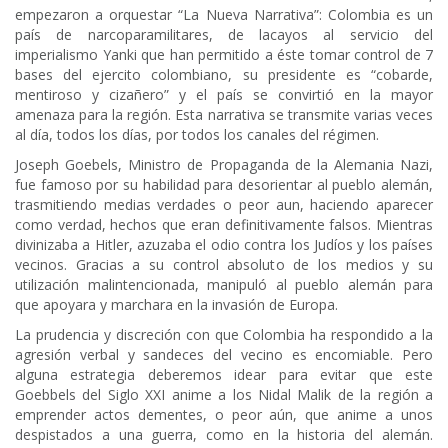
empezaron a orquestar “La Nueva Narrativa”: Colombia es un
país de narcoparamilitares, de lacayos al servicio del
imperialismo Yanki que han permitido a éste tomar control de 7
bases del ejercito colombiano, su presidente es “cobarde,
mentiroso y cizañero” y el país se convirtió en la mayor
amenaza para la región. Esta narrativa se transmite varias veces
al día, todos los días, por todos los canales del régimen.
Joseph Goebels, Ministro de Propaganda de la Alemania Nazi,
fue famoso por su habilidad para desorientar al pueblo alemán,
trasmitiendo medias verdades o peor aun, haciendo aparecer
como verdad, hechos que eran definitivamente falsos. Mientras
divinizaba a Hitler, azuzaba el odio contra los Judíos y los países
vecinos. Gracias a su control absoluto de los medios y su
utilización malintencionada, manipuló al pueblo alemán para
que apoyara y marchara en la invasión de Europa.
La prudencia y discreción con que Colombia ha respondido a la
agresión verbal y sandeces del vecino es encomiable. Pero
alguna estrategia deberemos idear para evitar que este
Goebbels del Siglo XXI anime a los Nidal Malik de la región a
emprender actos dementes, o peor aún, que anime a unos
despistados a una guerra, como en la historia del alemán.