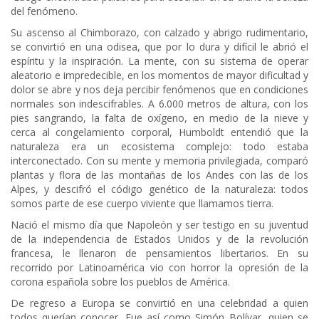
del fenómeno.
Su ascenso al Chimborazo, con calzado y abrigo rudimentario,
se convirtió en una odisea, que por lo dura y difícil le abrió el
espíritu y la inspiración. La mente, con su sistema de operar
aleatorio e impredecible, en los momentos de mayor dificultad y
dolor se abre y nos deja percibir fenómenos que en condiciones
normales son indescifrables. A 6.000 metros de altura, con los
pies sangrando, la falta de oxígeno, en medio de la nieve y
cerca al congelamiento corporal, Humboldt entendió que la
naturaleza era un ecosistema complejo: todo estaba
interconectado. Con su mente y memoria privilegiada, comparó
plantas y flora de las montañas de los Andes con las de los
Alpes, y descifró el código genético de la naturaleza: todos
somos parte de ese cuerpo viviente que llamamos tierra.
Nació el mismo día que Napoleón y ser testigo en su juventud
de la independencia de Estados Unidos y de la revolución
francesa, le llenaron de pensamientos libertarios. En su
recorrido por Latinoamérica vio con horror la opresión de la
corona española sobre los pueblos de América.
De regreso a Europa se convirtió en una celebridad a quien
todos querían conocer. Fue así como Simón Bolívar, quien se