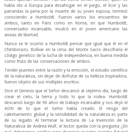
había ido a Europa para desahogar en el juego, el licor y las
parrandas la pena por la muerte de su joven esposa, terminó
conociendo a Humboldt. Fueron varios los encuentros de
ambos, tanto en Paris como en Roma, en que Humboldt,
conversador incansable, inculcó en el joven americano las
ansias de libertad.
Nunca se le ocurrió a Humboldt pensar que igual que él en el
Chimborazo, Bolívar en la cima del Monte Sacro descifraría el
código genético de la lucha de independencia, en buena medida
como fruto de las conversaciones de ambos.
Tender puentes entre la razón y la emoción, el estudio científico
de la naturaleza, sin dejar de disfrutar de su belleza inspiradora,
fueron objeto de sus múltiples escritos.
Dice el Genesis que el Señor descansó al séptimo día, luego de
crear el cielo, la tierra y todo lo que la rodea. Humboldt
descansó luego de 90 años de trabajo incansable y nos dejó el
ADN de lo que el Señor había creado. El riesgo del
calentamiento global y la sensibilidad de la naturaleza es parte
de su legado. Al terminar la lectura de La Invención de la
Naturaleza de Andrea Wulf, el lector queda con la pregunta ¿En
qué deberemos confiar para despejar nuestro incierto futuro?