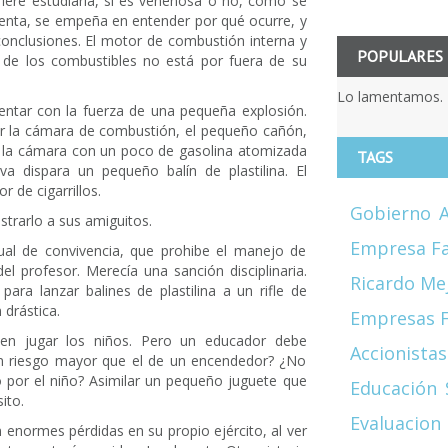
fiere estudiarla, si es venenosa o no, cómo se
ienta, se empeña en entender por qué ocurre, y
 conclusiones. El motor de combustión interna y
POPULARES
ón de los combustibles no está por fuera de su
Lo lamentamos. 
ntar con la fuerza de una pequeña explosión.
ar la cámara de combustión, el pequeño cañón,
gar la cámara con un poco de gasolina atomizada
TAGS
va dispara un pequeño balín de plastilina. El
 de cigarrillos.
Gobierno
A
strarlo a sus amiguitos.
Empresa Fa
ual de convivencia, que prohibe el manejo de
el profesor. Merecía una sanción disciplinaria.
Ricardo Me
ara lanzar balines de plastilina a un rifle de
 drástica.
Empresas F
en jugar los niños. Pero un educador debe
Accionistas
o un riesgo mayor que el de un encendedor? ¿No
o por el niño? Asimilar un pequeño juguete que
Educación
ito.
Evaluacion
 enormes pérdidas en su propio ejército, al ver