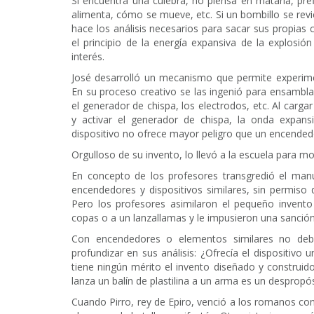
Si encuentra una culebra, no piensa en matarla, pre
alimenta, cómo se mueve, etc. Si un bombillo se rev
hace los análisis necesarios para sacar sus propias
el principio de la energía expansiva de la explosi
interés.
José desarrolló un mecanismo que permite experime
En su proceso creativo se las ingenió para ensambl
el generador de chispa, los electrodos, etc. Al car
y activar el generador de chispa, la onda expansi
dispositivo no ofrece mayor peligro que un encendedor
Orgulloso de su invento, lo llevó a la escuela para mo
En concepto de los profesores transgredió el man
encendedores y dispositivos similares, sin permiso d
Pero los profesores asimilaron el pequeño invento p
copas o a un lanzallamas y le impusieron una sanción
Con encendedores o elementos similares no deb
profundizar en sus análisis: ¿Ofrecía el dispositiv
tiene ningún mérito el invento diseñado y construid
lanza un balín de plastilina a un arma es un despropós
Cuando Pirro, rey de Epiro, venció a los romanos con