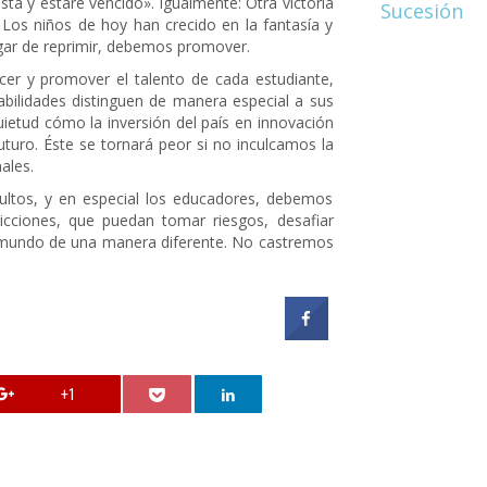
ta y estaré vencido». Igualmente: Otra victoria
Sucesión
d. Los niños de hoy han crecido en la fantasía y
ugar de reprimir, debemos promover.
cer y promover el talento de cada estudiante,
abilidades distinguen de manera especial a sus
tud cómo la inversión del país en innovación
uturo. Éste se tornará peor si no inculcamos la
ales.
dultos, y en especial los educadores, debemos
icciones, que puedan tomar riesgos, desafiar
el mundo de una manera diferente. No castremos
+1