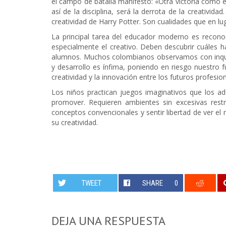
el campo de batalla manifestó: «Otra victoria como és
así de la disciplina, será la derrota de la creativida
creatividad de Harry Potter. Son cualidades que en l
La principal tarea del educador moderno es recono
especialmente el creativo. Deben descubrir cuáles h
alumnos. Muchos colombianos observamos con inquie
y desarrollo es ínfima, poniendo en riesgo nuestro f
creatividad y la innovación entre los futuros profesion
Los niños practican juegos imaginativos que los a
promover. Requieren ambientes sin excesivas restr
conceptos convencionales y sentir libertad de ver 
su creatividad.
TWEET
SHARE
0
DEJA UNA RESPUESTA