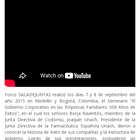
Foros SALADEJUNTAS realizó los días 7 y 8 de septiembre del
año 2015 en Medellín y Bogotá, Colombia, el Seminario “El
Gobierno Corporativo en las Empresas Familiares: 500 Años de
Éxitos”, en el cual los señores Borja Raventós, miembro de la
Junta Directiva de Codorniu, Joaquín Uriach, Presidente de la
Junta Directiva de la Farmacéutica Española Uriach, dieron a
conocer la historia de éxito de sus compañías y la estructura de
gobierno. Luego de sus presentaciones, sostuvieron un