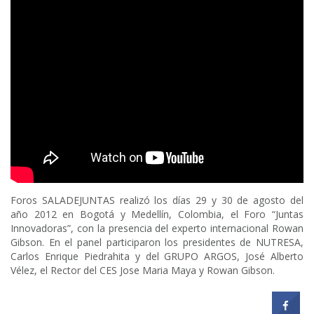
Foros SALADEJUNTAS realizó los días 29 y 30 de agosto del
año 2012 en Bogotá y Medellín, Colombia, el Foro “Juntas
Innovadoras”, con la presencia del experto internacional Rowan
Gibson. En el panel participaron los presidentes de NUTRESA,
Carlos Enrique Piedrahita y del GRUPO ARGOS, José Alberto
Vélez, el Rector del CES Jose Maria Maya y Rowan Gibson.