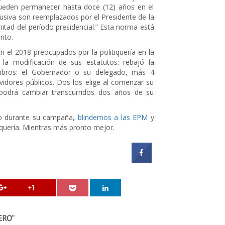
pueden permanecer hasta doce (12) años en el
usiva son reemplazados por el Presidente de la
itad del período presidencial.” Esta norma está
nto.
 el 2018 preocupados por la politiquería en la
la modificación de sus estatutos: rebajó la
mbros: el Gobernador o su delegado, más 4
idores públicos. Dos los elige al comenzar su
podrá cambiar transcurridos dos años de su
zo durante su campaña,
blindemos a las EPM
y
iquería. Mientras más pronto mejor.
+1
ERO
”