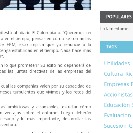
POPULARES
Lo lamentamos. 
ifestó al diario El Colombiano: “Queremos un
unta en el tiempo, pensar en cómo se toman las
de EPM, esto implica que yo renuncie a la
TAGS
 tenga estabilidad en el tiempo. Nada hace más
”.
Utilidades
con lo que prometen? Su éxito no dependerá de
as las juntas directivas de las empresas del
Cultura
Ri
Empresas F
l cual las compañías valen por su capacidad de
meses turbulentos que vivimos y los retos del
Accionistas
Educación
tas ambiciosas y alcanzables, estudiar cómo
on ventajas sobre el entorno. Luego deberán
Evaluacion
esario y lo más importante, desarrollar las
aventura.
Sucesión
G