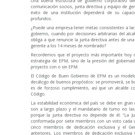
Una buena estructura de gobierno corporativo de
comunicación socios, junta directiva y equipo de g
éxito de una institución dependerá de su capac
profundos.
¿Puede una empresa tener metas consistentes a larg
gobierno, cuando por decisiones arbitrarias del al
obliga a que renuncie la junta directiva antes de un
gerente a los 14 meses de nombrado?
Recordemos que el proyecto más importante hoy 
estrategia de EPM, sino de la presión del goberna
proyecto con o sin EPM.
El Código de Buen Gobierno de EPM es un modelo 
decálogo de buenos propósitos: se promoverá, se bu
es de forzoso cumplimiento, así que un alcalde co
Código.
La estabilidad económica del país se debe en gran 
son a largo plazo y el mandatario de turno no las
porque la junta directiva no depende de él: “La J
conformada por siete miembros con un voto cada un
cinco miembros de dedicación exclusiva y el G
anteriores. Los miembros de dedicación exclusiva 