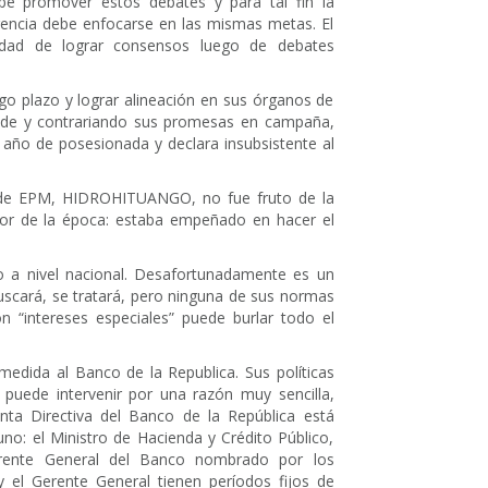
be promover estos debates y para tal fin la
erencia debe enfocarse en las mismas metas. El
idad de lograr consensos luego de debates
o plazo y lograr alineación en sus órganos de
calde y contrariando sus promesas en campaña,
a año de posesionada y declara insubsistente al
de EPM, HIDROHITUANGO, no fue fruto de la
dor de la época: estaba empeñado en hacer el
a nivel nacional. Desafortunadamente es un
scará, se tratará, pero ninguna de sus normas
n “intereses especiales” puede burlar todo el
medida al Banco de la Republica. Sus políticas
 puede intervenir por una razón muy sencilla,
unta Directiva del Banco de la República está
o: el Ministro de Hacienda y Crédito Público,
erente General del Banco nombrado por los
y el Gerente General tienen períodos fijos de