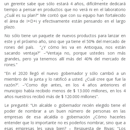
un gerente sabe que sólo estará 4 años, difícilmente dedicará
tiempo a pensar en productos que no verá ni en el laboratorio
¿Cuál es su plan?” Me contó que con su equipo han fortalecido
el área de I+D+i y efectivamente están pensando en el largo
plazo.
No sólo tiene un paquete de nuevos productos para lanzar en
este y el próximo año, sino que ya tiene el 50% del mercado de
rones del país. “¿Y cómo les va en Antioquia, nos están
sacando ventaja?” –“Ventaja no, porque ustedes son más
grandes, pero ya tenemos allí más del 40% del mercado de
rones.”
“En el 2020 llegó el nuevo gobernador y sólo cambió a un
miembro de la junta y lo ratificó a usted. ¿Cuál cree que fue la
razón?”. –“Como dije antes, en los 4 años anteriores el
municipio había recibido menos de $ 13.000 millones, en los 4
años nuestros recibió más de $ 120.000 millones”.
Le pregunté: “Un alcalde o gobernador recién elegido tiene el
poder de nombrar a un buen número de personas en las
empresas de esa alcaldía o gobernación ¿Cómo hacerles
entender que lo importante no es poderlos nombrar, sino que a
esas empresas les vaya bien? – Respuesta de Rivas: “Los