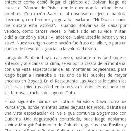
entender como debió llegar el ejército de Bolivar, luego de
cruzar el Páramo de Pisba, donde quedaron la mitad de sus
hombres. Con razón Barreiro, al observar el ejercito patriota
diezmado, con hambre y agotado, exclamó: “Ni Dios ni nadie
me quitará esta victoria”. Cuando Bolivar ya se daba por
vencido, como tantas veces lo había sido en su vida militar,
pidió a Rendón y a sus 14 lanceros: “Salve usted la patria”, y nos
salvó. Nuestro origen como nación fue fruto del albur, o para un
pueblo de creyentes, gracias a la voluntad divina.
Luego del Pantano hay un ascenso, bastante más fuerte que el
anterior y al alcanzar la cima, se va por la cresta de la montaña,
con una vista espectacular de las montañas boyacenses, para
luego bajar a Firavitoba e Iza, uno de los pueblos de mayor
encanto en Boyacá. En el Restaurante Las Acacias le cuidan las
bicicletas, mientras usted en la terraza interior se recupera con
las famosas truchas del lago de Tota.
El día siguiente fuimos de Tota al Viñedo y Cava Loma de
Puntalarga, donde mientras usted degusta los vinos, disfruta de
una vista espectacular del valle que comunica Sogamoso con
Duitama. Una degustación controlada, pues luego debíamos
subir a Monguí: Patrimonio de Colombia, gracias a su Basílica y
Claustro, el Puente Real de Calicanto, sus calles empedradas, su