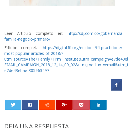
Leer Articulo completo en:
http://sdj.com.co/gobernanza-
familia-negocio-primero/
Edición completa:
https://digital.ffi.org/editions/ffi-practitioner-
most-popular-articles-of-2018/?
utm_source=The+Family+Firm+Institute&utm_campaign=e7de43e
EMAIL_CAMPAIGN_2018_12_14_09_02&utm_medium=email&utm_t
e7de43ebae-305963497
0
DEJA UNA RESPUESTA