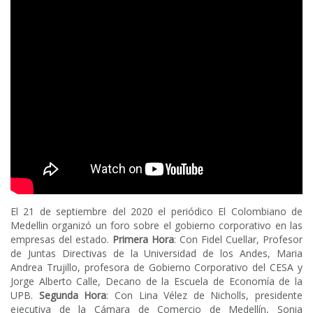
El 21 de septiembre del 2020 el periódico El Colombiano de
Medellin organizó un foro sobre el gobierno corporativo en las
empresas del estado.
Primera Hora
: Con Fidel Cuellar, Profesor
de Juntas Directivas de la Universidad de los Andes, Maria
Andrea Trujillo, profesora de Gobierno Corporativo del CESA y
Jorge Alberto Calle, Decano de la Escuela de Economía de la
UPB.
Segunda Hora
: Con Lina Vélez de Nicholls, presidente
ejecutiva de la Cámara de Comercio de Medellín, Sonia