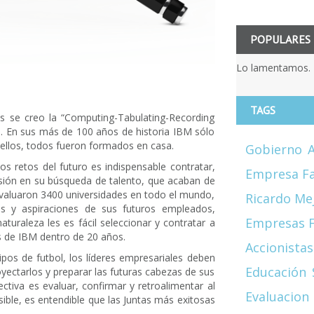
POPULARES
Lo lamentamos. 
TAGS
s se creo la “Computing-Tabulating-Recording
 En sus más de 100 años de historia IBM sólo
 ellos, todos fueron formados en casa.
Gobierno
A
os retos del futuro es indispensable contratar,
Empresa Fa
sesión en su búsqueda de talento, que acaban de
 evaluaron 3400 universidades en todo el mundo,
Ricardo Me
es y aspiraciones de sus futuros empleados,
Empresas F
aturaleza les es fácil seleccionar y contratar a
s de IBM dentro de 20 años.
Accionistas
ipos de futbol, los líderes empresariales deben
Educación
royectarlos y preparar las futuras cabezas de sus
rectiva es evaluar, confirmar y retroalimentar al
Evaluacion
ible, es entendible que las Juntas más exitosas