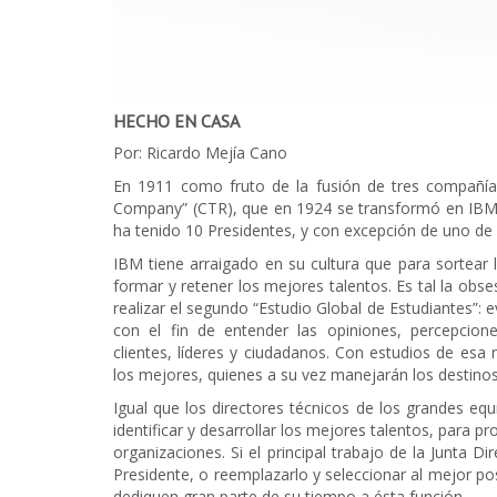
HECHO EN CASA
Por: Ricardo Mejía Cano
En 1911 como fruto de la fusión de tres compañía
Company” (CTR), que en 1924 se transformó en IBM.
ha tenido 10 Presidentes, y con excepción de uno de
IBM tiene arraigado en su cultura que para sortear l
formar y retener los mejores talentos. Es tal la ob
realizar el segundo “Estudio Global de Estudiantes”:
con el fin de entender las opiniones, percepcion
clientes, líderes y ciudadanos. Con estudios de esa n
los mejores, quienes a su vez manejarán los destino
Igual que los directores técnicos de los grandes equ
identificar y desarrollar los mejores talentos, para p
organizaciones. Si el principal trabajo de la Junta Di
Presidente, o reemplazarlo y seleccionar al mejor pos
dediquen gran parte de su tiempo a ésta función.