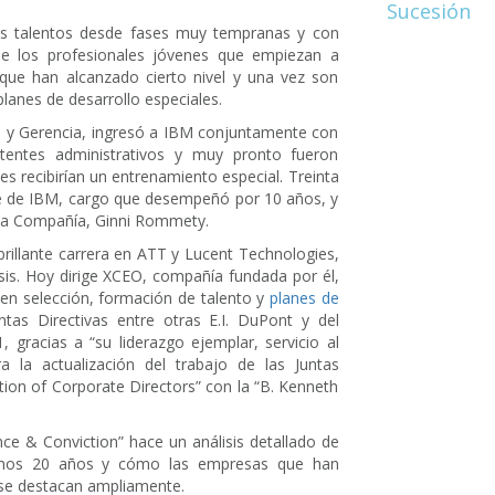
Sucesión
los talentos desde fases muy tempranas y con
de los profesionales jóvenes que empiezan a
 que han alcanzado cierto nivel y una vez son
lanes de desarrollo especiales.
n y Gerencia, ingresó a IBM conjuntamente con
ntes administrativos y muy pronto fueron
es recibirían un entrenamiento especial. Treinta
te de IBM, cargo que desempeñó por 10 años, y
 la Compañía, Ginni Rommety.
rillante carrera en ATT y Lucent Technologies,
isis. Hoy dirige XCEO, compañía fundada por él,
 en selección, formación de talento y
planes de
as Directivas entre otras E.I. DuPont y del
, gracias a “su liderazgo ejemplar, servicio al
 la actualización del trabajo de las Juntas
tion of Corporate Directors” con la “B. Kenneth
nce & Conviction” hace un análisis detallado de
ltimos 20 años y cómo las empresas que han
 se destacan ampliamente.