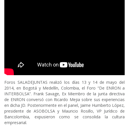
Foros SALADEJUNTAS realizó los días 13 y 14 de mayo del
2014, en Bogotá y Medellín, Colombia, el Foro “De ENRON a
INTERBOLSA”. Frank Savage, Ex Miembro de la junta directiva
de ENRON conversó con Ricardo Mejia sobre sus experiencias
en dicha JD. Posteriormente en el panel, Jaime Humberto López,
presidente de ASOBOLSA y Mauricio Rosillo, VP Jurídico de
Bancolombia, expusieron como se consolida la cultura
empresarial.