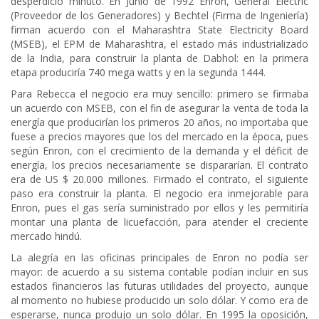
desperdició minuto. En Junio de 1992 Enron, General Electric
(Proveedor de los Generadores) y Bechtel (Firma de Ingeniería)
firman acuerdo con el Maharashtra State Electricity Board
(MSEB), el EPM de Maharashtra, el estado más industrializado
de la India, para construir la planta de Dabhol: en la primera
etapa produciría 740 mega watts y en la segunda 1444.
Para Rebecca el negocio era muy sencillo: primero se firmaba
un acuerdo con MSEB, con el fin de asegurar la venta de toda la
energía que producirían los primeros 20 años, no importaba que
fuese a precios mayores que los del mercado en la época, pues
según Enron, con el crecimiento de la demanda y el déficit de
energía, los precios necesariamente se dispararían. El contrato
era de US $ 20.000 millones. Firmado el contrato, el siguiente
paso era construir la planta. El negocio era inmejorable para
Enron, pues el gas sería suministrado por ellos y les permitiría
montar una planta de licuefacción, para atender el creciente
mercado hindú.
La alegría en las oficinas principales de Enron no podía ser
mayor: de acuerdo a su sistema contable podían incluir en sus
estados financieros las futuras utilidades del proyecto, aunque
al momento no hubiese producido un solo dólar. Y como era de
esperarse, nunca produjo un solo dólar. En 1995 la oposición,