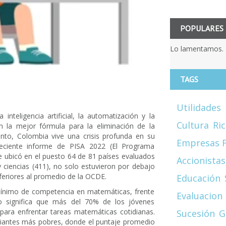
POPULARES
Lo lamentamos. 
TAGS
Utilidades
teligencia artificial, la automatización y la
Cultura
Ri
n la mejor fórmula para la eliminación de la
tanto, Colombia vive una crisis profunda en su
Empresas F
eciente informe de PISA 2022 (El Programa
se ubicó en el puesto 64 de 81 países evaluados
Accionistas
y ciencias (411), no solo estuvieron por debajo
nferiores al promedio de la OCDE.
Educación
 mínimo de competencia en matemáticas, frente
Evaluacion
 significa que más del 70% de los jóvenes
para enfrentar tareas matemáticas cotidianas.
Sucesión
G
udiantes más pobres, donde el puntaje promedio