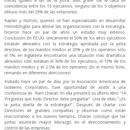
metas iguales a las de la junta. Más grave fue la falta de
coincidencia entre los 15 ejecutivos: ninguno de los 5 objetivos
obtuvo más del 29% de las votaciones.
Kaplan y Norton, quienes se han especializado en desarrollar
metodologías para alinear las organizaciones con la estrategia,
hicieron hace un par de años un estudio muy extenso.
Conclusión: En EE.UU. únicamente el 50% de los altos ejecutivos
estaban alineados con la estrategia aprobada por la junta
directiva, de los mandos medios el 20% y de los operarios sólo
el 5%; en Inglaterra encontraron una situación más dramática:
alineados sólo estaban el 30% de los ejecutivos, el 10% de los
mandos medios y el 2.5% de los operarios ¡En el mismo bote,
remando en diferentes direcciones!
Invitado hace un par de días por la Asociación Americana de
Gobierno Corporativo, tuve oportunidad de asistir a una
conferencia de Ram Charan. En ella presentó su último libro “14
Preguntas que todo Director debe preguntar”. Una de ellas: “¿Es
la junta dueña de la estrategia?”. Después de charlar con
Directores de grandes compañías y observar como están
reaccionando a los nuevos tiempos, Charan concluye que las
juntas asumirán mayor liderazgo en el direccionamiento y
control de las empresas.