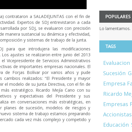
POPULARES
bia) contrataron a SALADEJUNTAS con el fin de
ctividad. Expertos de SDJ entrevistaron a cada
arrollada por SDJ, se evaluaron con precisión
Lo lamentamos. 
 de manera sustancial su dinámica y efectividad,
mposición y sistemas de trabajo de la junta.
TAGS
DJ para que introdujera las modificaciones
Los ajustes se realizaron entre junio del 2013
 el Vicepresidente de Servicios Administrativos
Evaluacion
ectivas de importantes empresas nacionales. El
Sucesión
G
va de Forjas Bolívar por varios años y pude
s cambios realizados: “El Presidente y mayor
Empresa Fa
r el modelo de su Junta Directiva, con el fin de
o más estratégico. Ricardo Mejía Cano con su
Ricardo Me
etivos y expectativas del Presidente y sus
ializa en conversaciones más estratégicas, en
Empresas F
r planes de sucesión, modelos de riesgos y
Accionistas
u nuevo sistema de trabajo estamos preparando
 mercado cada vez más complejo y competido y
Educación