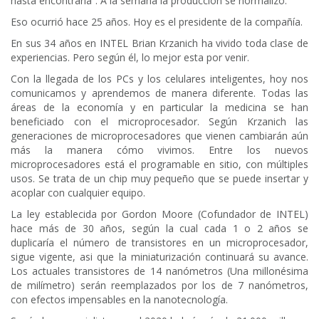
hasta encontrarla”. A la semana la producción se normalizó.
Eso ocurrió hace 25 años. Hoy es el presidente de la compañía.
En sus 34 años en INTEL Brian Krzanich ha vivido toda clase de
experiencias. Pero según él, lo mejor esta por venir.
Con la llegada de los PCs y los celulares inteligentes, hoy nos
comunicamos y aprendemos de manera diferente. Todas las
áreas de la economía y en particular la medicina se han
beneficiado con el microprocesador. Según Krzanich las
generaciones de microprocesadores que vienen cambiarán aún
más la manera cómo vivimos. Entre los nuevos
microprocesadores está el programable en sitio, con múltiples
usos. Se trata de un chip muy pequeño que se puede insertar y
acoplar con cualquier equipo.
La ley establecida por Gordon Moore (Cofundador de INTEL)
hace más de 30 años, según la cual cada 1 o 2 años se
duplicaría el número de transistores en un microprocesador,
sigue vigente, asi que la miniaturización continuará su avance.
Los actuales transistores de 14 nanómetros (Una millonésima
de milímetro) serán reemplazados por los de 7 nanómetros,
con efectos impensables en la nanotecnología.