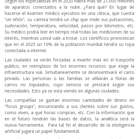
Según los especialistas en el 2020 habrá más de 21.000 millones
de aparatos conectados a la nube. ¿Para qué? En lugar de
hacerse el examen médico ejecutivo en una clínica, que cuesta
“un riñón”, su camisa tendrá un chip que mide sus pulsaciones,
sudoración, temperatura, velocidad, pasos por kilometro, etc.
Su médico podrá leer en tiempo real todas las mediciones de su
interés, mientras usted sale a trotar. Los científicos pronostican
que en el 2025 un 10% de la poblacion mundial tendrá su ropa
conectada a internet.
Las ciudades se verán forzadas a invertir más en el trasporte
publico, en reemplazo de los enormes recursos que exige la
infraestructura vial. Simultaneamente se desinsentivará el carro
privado. Las personas o las familias se afiliarán a flotas de
carros no tripulados, cuyo servicio se prestará según sus
necesidades. Esto ya se esta viendo en algunas ciudades.
Las compañías se gastan enormes cantidades de dinero en
“focus groups”, encuestando a sus clientes sobre sus gustos,
como viven, a qué horas compran, etc. Con la información que
en el futuro tendrán las bases de datos, la analítica será la
nueva herramienta. Para tal fin el desarrollo de la inteligencia
artificial jugará un papel fundamental.