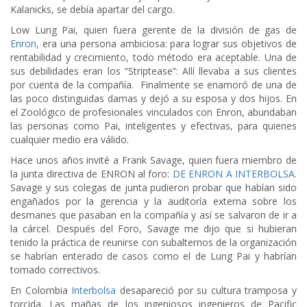
Kalanicks, se debía apartar del cargo.
Low Lung Pai, quien fuera gerente de la división de gas de
Enron
, era una persona ambiciosa: para lograr sus objetivos de
rentabilidad y crecimiento, todo método era aceptable. Una de
sus debilidades eran los “Striptease”: Allí llevaba a sus clientes
por cuenta de la compañía. Finalmente se enamoró de una de
las poco distinguidas damas y dejó a su esposa y dos hijos. En
el Zoológico de profesionales vinculados con Enron, abundaban
las personas como Pai, inteligentes y efectivas, para quienes
cualquier medio era válido.
Hace unos años invité a Frank Savage, quien fuera miembro de
la junta directiva de ENRON al foro:
DE ENRON A INTERBOLSA
.
Savage y sus colegas de junta pudieron probar que habían sido
engañados por la gerencia y la auditoría externa sobre los
desmanes que pasaban en la compañía y así se salvaron de ir a
la cárcel. Después del Foro, Savage me dijo que si hubieran
tenido la práctica de reunirse con subalternos de la organización
se habrían enterado de casos como el de Lung Pai y habrían
tomado correctivos.
En Colombia
Interbolsa
desapareció por su cultura tramposa y
torcida. Las mañas de los ingeniosos ingenieros de Pacific