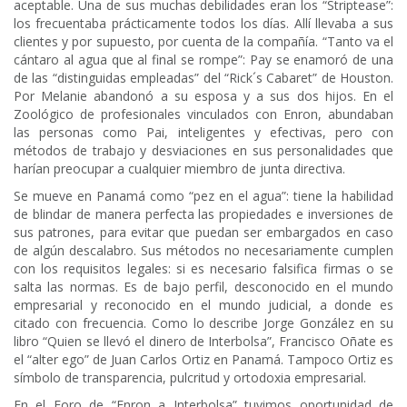
aceptable. Una de sus muchas debilidades eran los “Striptease”:
los frecuentaba prácticamente todos los días. Allí llevaba a sus
clientes y por supuesto, por cuenta de la compañía. “Tanto va el
cántaro al agua que al final se rompe”: Pay se enamoró de una
de las “distinguidas empleadas” del “Rick´s Cabaret” de Houston.
Por Melanie abandonó a su esposa y a sus dos hijos. En el
Zoológico de profesionales vinculados con Enron, abundaban
las personas como Pai, inteligentes y efectivas, pero con
métodos de trabajo y desviaciones en sus personalidades que
harían preocupar a cualquier miembro de junta directiva.
Se mueve en Panamá como “pez en el agua”: tiene la habilidad
de blindar de manera perfecta las propiedades e inversiones de
sus patrones, para evitar que puedan ser embargados en caso
de algún descalabro. Sus métodos no necesariamente cumplen
con los requisitos legales: si es necesario falsifica firmas o se
salta las normas. Es de bajo perfil, desconocido en el mundo
empresarial y reconocido en el mundo judicial, a donde es
citado con frecuencia. Como lo describe Jorge González en su
libro “Quien se llevó el dinero de Interbolsa”, Francisco Oñate es
el “alter ego” de Juan Carlos Ortiz en Panamá. Tampoco Ortiz es
símbolo de transparencia, pulcritud y ortodoxia empresarial.
En el Foro de “Enron a Interbolsa” tuvimos oportunidad de