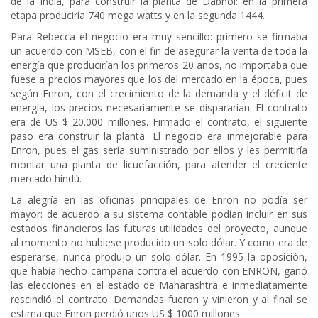
de la India, para construir la planta de Dabhol: en la primera
etapa produciría 740 mega watts y en la segunda 1444.
Para Rebecca el negocio era muy sencillo: primero se firmaba
un acuerdo con MSEB, con el fin de asegurar la venta de toda la
energía que producirían los primeros 20 años, no importaba que
fuese a precios mayores que los del mercado en la época, pues
según Enron, con el crecimiento de la demanda y el déficit de
energía, los precios necesariamente se dispararían. El contrato
era de US $ 20.000 millones. Firmado el contrato, el siguiente
paso era construir la planta. El negocio era inmejorable para
Enron, pues el gas sería suministrado por ellos y les permitiría
montar una planta de licuefacción, para atender el creciente
mercado hindú.
La alegría en las oficinas principales de Enron no podía ser
mayor: de acuerdo a su sistema contable podían incluir en sus
estados financieros las futuras utilidades del proyecto, aunque
al momento no hubiese producido un solo dólar. Y como era de
esperarse, nunca produjo un solo dólar. En 1995 la oposición,
que había hecho campaña contra el acuerdo con ENRON, ganó
las elecciones en el estado de Maharashtra e inmediatamente
rescindió el contrato. Demandas fueron y vinieron y al final se
estima que Enron perdió unos US $ 1000 millones.