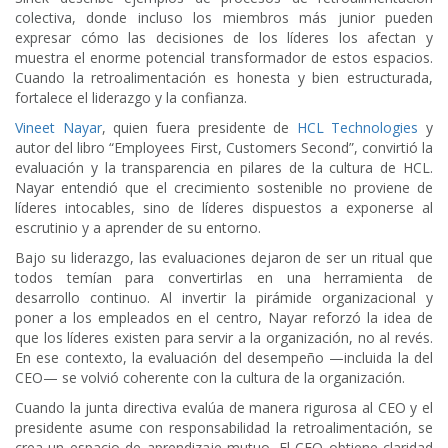
colectiva, donde incluso los miembros más junior pueden
expresar cómo las decisiones de los líderes los afectan y
muestra el enorme potencial transformador de estos espacios.
Cuando la retroalimentación es honesta y bien estructurada,
fortalece el liderazgo y la confianza.
Vineet Nayar
, quien fuera presidente de
HCL Technologies
y
autor del libro “Employees First, Customers Second”, convirtió la
evaluación y la transparencia en pilares de la cultura de HCL.
Nayar entendió que el crecimiento sostenible no proviene de
líderes intocables, sino de líderes dispuestos a exponerse al
escrutinio y a aprender de su entorno.
Bajo su liderazgo, las evaluaciones dejaron de ser un ritual que
todos temían para convertirlas en una herramienta de
desarrollo continuo. Al invertir la pirámide organizacional y
poner a los empleados en el centro, Nayar reforzó la idea de
que los líderes existen para servir a la organización, no al revés.
En ese contexto, la evaluación del desempeño —incluida la del
CEO— se volvió coherente con la cultura de la organización.
Cuando la junta directiva evalúa de manera rigurosa al CEO y el
presidente asume con responsabilidad la retroalimentación, se
crea un espacio de aprendizaje mutuo. El CEO obtiene claridad