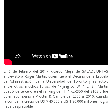
El 6 de febrero del 2017 Ricardo Mejia de SALADEJUNTAS
entrevistó a Roger Martin, quien fuera el Decano de la Escuela
de Administración de la Universidad de Toronto y es autor,
entre otros muchos libros, de “Plying to Win”. El Sr. Martin
quedó de tercero en el ranking de THINKERS50 del 2103 y fue
quien acompaño a Procter & Gamble del 2000 al 2010, cuando
la compañía creció de US $ 40.000 a US $ 80.000 millones, logro
nada despreciable.