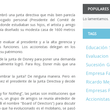
POPULARES
ombró una junta directiva que más bien parecía
Lo lamentamos. 
bogado personal (Presidente del Comité de
 donde estudiaban sus hijos, el artista y amigo
había diseñado su modesta casa de 1600 metros
TAGS
e evaluar al presidente y a la alta gerencia y
us funciones. Los accionistas delegan en los
Educación
 su patrimonio.
Evaluacion
ó de la junta de Disney para poner una demanda
inalmente logró. Para Roy, Eisner más que una
Sucesión
G
Empresa Fa
nombrar la junta? De ninguna manera. Pero en
 el presidente de la Junta Directiva y decide
Ricardo Me
Empresas F
 for Nothing”, las juntas son instituciones que
os, un grupo de amigos se reunía alrededor de
Accionistas
í el nombre “Board of Directors”) para discutir
 que ha evolucionado es el mobiliario, se pasó