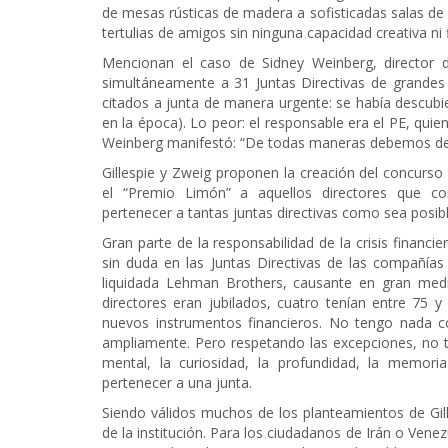
de mesas rústicas de madera a sofisticadas salas de r
tertulias de amigos sin ninguna capacidad creativa ni 
Mencionan el caso de Sidney Weinberg, director 
simultáneamente a 31 Juntas Directivas de grandes
citados a junta de manera urgente: se había descubi
en la época). Lo peor: el responsable era el PE, quien
Weinberg manifestó: “De todas maneras debemos des
Gillespie y Zweig proponen la creación del concurso 
el “Premio Limón” a aquellos directores que c
pertenecer a tantas juntas directivas como sea posibl
Gran parte de la responsabilidad de la crisis financi
sin duda en las Juntas Directivas de las compañías
liquidada Lehman Brothers, causante en gran medid
directores eran jubilados, cuatro tenían entre 75 
nuevos instrumentos financieros. No tengo nada c
ampliamente. Pero respetando las excepciones, no 
mental, la curiosidad, la profundidad, la memor
pertenecer a una junta.
Siendo válidos muchos de los planteamientos de Gil
de la institución. Para los ciudadanos de Irán o Vene