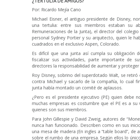
¿TERTULIA DE AMIGOS?
Por: Ricardo Mejía Cano
Michael Eisner, el antiguo presidente de Disney, n
una tertulia: entre sus miembros estaban su a
Remuneraciones de la Junta), el director del colegio
personal Sydney Portier y su arquitecto, quien le 
cuadrados en el exclusivo Aspen, Colorado.
Es difícil que una junta así cumpla su obligación d
fiscalizar sus actividades, parte importante de s
directores la responsabilidad de aumentar y proteger
Roy Disney, sobrino del superdotado Walt, se retir
contra Michael y sacarlo de la compañía, lo cual f
junta había montado un comité de aplausos.
¿Pero es el presidente ejecutivo (PE) quien debe 
muchas empresas es costumbre que el PE es a su vez
quienes son sus miembros.
Para John Gillespie y David Zweig, autores de “Money
nunca han funcionado. Describen como en sus inici
una mesa de madera (En ingles a “table board”, de all
sobre el rumbo de una empresa. Según ellos lo único