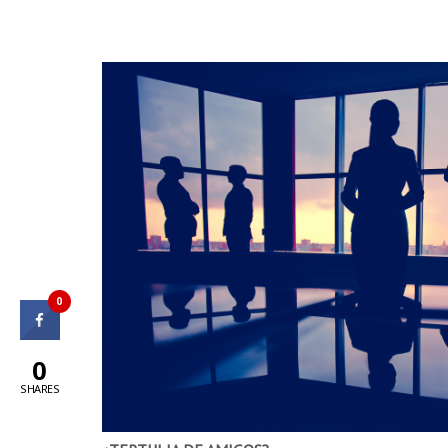
0
0
SHARES