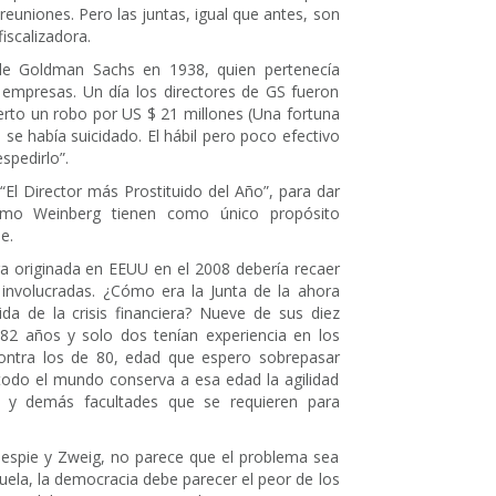
euniones. Pero las juntas, igual que antes, son
fiscalizadora.
de Goldman Sachs en 1938, quien pertenecía
 empresas. Un día los directores de GS fueron
erto un robo por US $ 21 millones (Una fortuna
 se había suicidado. El hábil pero poco efectivo
pedirlo”.
“El Director más Prostituido del Año”, para dar
omo Weinberg tienen como único propósito
e.
era originada en EEUU en el 2008 debería recaer
 involucradas. ¿Cómo era la Junta de la ahora
a de la crisis financiera? Nueve de sus diez
y 82 años y solo dos tenían experiencia en los
ontra los de 80, edad que espero sobrepasar
todo el mundo conserva a esa edad la agilidad
ia y demás facultades que se requieren para
lespie y Zweig, no parece que el problema sea
zuela, la democracia debe parecer el peor de los