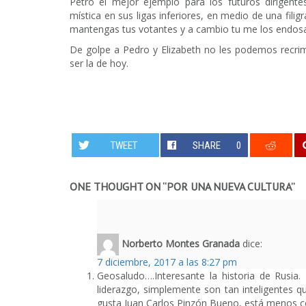
Petro el mejor ejemplo para los futuros dirigente
mística en sus ligas inferiores, en medio de una filig
mantengas tus votantes y a cambio tu me los endos
De golpe a Pedro y Elizabeth no les podemos recrimi
ser la de hoy.
TWEET
SHARE
0
ONE THOUGHT ON “
POR UNA NUEVA CULTURA
”
Norberto Montes Granada
dice:
7 diciembre, 2017 a las 8:27 pm
Geosaludo….Interesante la historia de Rusi
liderazgo, simplemente son tan inteligentes qu
gusta Juan Carlos Pinzón Bueno, está menos 