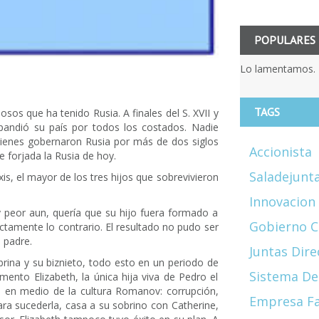
POPULARES
Lo lamentamos. 
TAGS
os que ha tenido Rusia. A finales del S. XVII y
expandió su país por todos los costados. Nadie
ienes gobernaron Rusia por más de dos siglos
Accionista
e forjada la Rusia de hoy.
Saladejunt
s, el mayor de los tres hijos que sobrevivieron
Innovacion
peor aun, quería que su hijo fuera formado a
Gobierno C
tamente lo contrario. El resultado no pudo ser
u padre.
Juntas Dire
rina y su biznieto, todo esto en un periodo de
Sistema De
ento Elizabeth, la única hija viva de Pedro el
en medio de la cultura Romanov: corrupción,
Empresa Fa
ara sucederla, casa a su sobrino con Catherine,