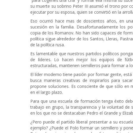
“para cogerles una cría” y formar ella misma su suce
su muerte su sobrino Peter III asumió el trono por
ejecutar por su esposa, quien se convirtió en la arroll
Eso ocurrió hace mas de doscientos años, en una 
sucesión en la familia. Desafortunadamente los po
copia de los Romanov. No han sido capaces de forma
política sigue alrededor de los Santos, Lleras, Pastr
de la política rusa.
Es lamentable que nuestros partidos políticos pong
de líderes. Lo hacen mejor los equipos de fútbo
estructuradas, mantienen semilleros para formar a lo
El líder moderno tiene pasión por formar gente, est
busca maneras creativas de inspirarlos para sacar 
propone soluciones. Es consciente de que sólo en m
en el largo plazo.
Para que una escuela de formación tenga éxito debe
trabajo en grupo, la transparencia y la voluntad de s
en los que no se destacaban Pedro el Grande y Elizab
¿Pero puede el partido liberal presentar a su escu
ejemplo? ¿Puede el Polo formar un semillero y pon