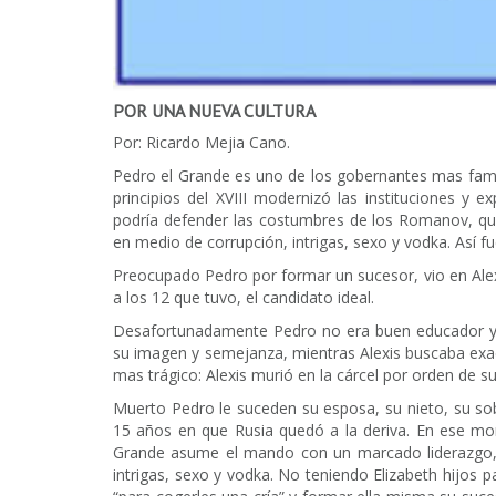
POR UNA NUEVA CULTURA
Por: Ricardo Mejia Cano.
Pedro el Grande es uno de los gobernantes mas famos
principios del XVIII modernizó las instituciones y 
podría defender las costumbres de los Romanov, qu
en medio de corrupción, intrigas, sexo y vodka. Así fu
Preocupado Pedro por formar un sucesor, vio en Alexi
a los 12 que tuvo, el candidato ideal.
Desafortunadamente Pedro no era buen educador y 
su imagen y semejanza, mientras Alexis buscaba exac
mas trágico: Alexis murió en la cárcel por orden de s
Muerto Pedro le suceden su esposa, su nieto, su sob
15 años en que Rusia quedó a la deriva. En ese mom
Grande asume el mando con un marcado liderazgo, 
intrigas, sexo y vodka. No teniendo Elizabeth hijos p