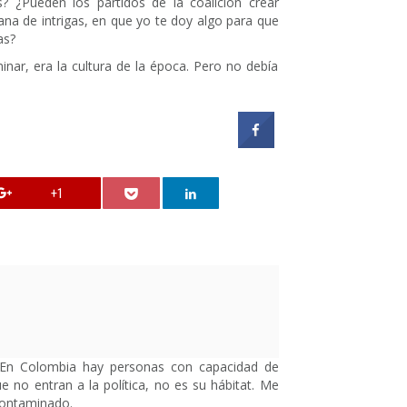
s? ¿Pueden los partidos de la coalición crear
rana de intrigas, en que yo te doy algo para que
as?
nar, era la cultura de la época. Pero no debía
+1
a. En Colombia hay personas con capacidad de
e no entran a la política, no es su hábitat. Me
contaminado.