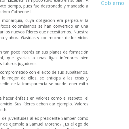
sor. Elizabeth tampoco tuvo éxito en su plan. A
Gobierno
 corto tiempo, pues fue destronado y mandado a
adora Catherine II.
monarquía, cuya obligación era perpetuar la
líticos colombianos se han convertido en una
r los nuevos líderes que necesitamos. Nuestra
ana y ahora Gavirias y con muchos de los vicios
an tan poco interés en sus planes de formación
l, que gracias a unas ligas inferiores bien
s futuros jugadores.
á comprometido con el éxito de sus subalternos,
lo mejor de ellos, se anticipa a las crisis y
edio de la transparencia se puede tener éxito
 hacer énfasis en valores como el respeto, el
ervicio. Sus líderes deben dar ejemplo. Valores
eth.
ela de juventudes al ex presidente Samper como
er de ejemplo a Samuel Moreno? ¿Es el ego de