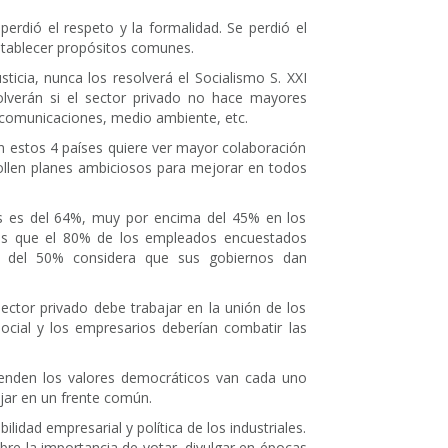
erdió el respeto y la formalidad. Se perdió el
 establecer propósitos comunes.
ticia, nunca los resolverá el Socialismo S. XXI
lverán si el sector privado no hace mayores
 comunicaciones, medio ambiente, etc.
 estos 4 países quiere ver mayor colaboración
rollen planes ambiciosos para mejorar en todos
es es del 64%, muy por encima del 45% en los
es que el 80% de los empleados encuestados
 del 50% considera que sus gobiernos dan
ector privado debe trabajar en la unión de los
social y los empresarios deberían combatir las
ienden los valores democráticos van cada uno
jar en un frente común.
idad empresarial y política de los industriales.
bre la importancia de votar, divulgar en épocas