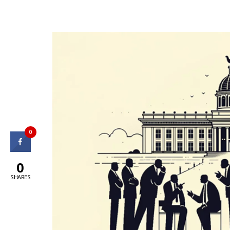
0
0
SHARES