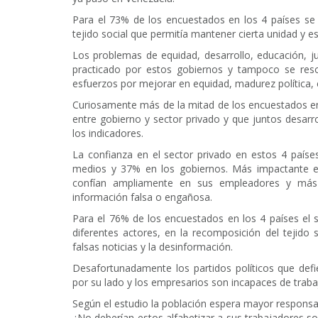
Para el 73% de los encuestados en los 4 países se p
tejido social que permitía mantener cierta unidad y
Los problemas de equidad, desarrollo, educación, jus
practicado por estos gobiernos y tampoco se reso
esfuerzos por mejorar en equidad, madurez política,
Curiosamente más de la mitad de los encuestados en
entre gobierno y sector privado y que juntos desar
los indicadores.
La confianza en el sector privado en estos 4 país
medios y 37% en los gobiernos. Más impactante 
confían ampliamente en sus empleadores y más
información falsa o engañosa.
Para el 76% de los encuestados en los 4 países el s
diferentes actores, en la recomposición del tejido 
falsas noticias y la desinformación.
Desafortunadamente los partidos políticos que def
por su lado y los empresarios son incapaces de traba
Según el estudio la población espera mayor responsabil
¿No deberían estos alfabetizar a sus trabajadores so