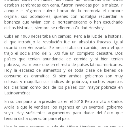
estaban sembradas con caña, fueron invadidas por la maleza. Y
aunque el régimen quiere borrar de la memoria el nombre
original, sus pobladores, quienes con nostalgia recuerdan la
bonanza que vivían con el norteamericano o han escuchado
dichas historias, siempre se refieren a Ciudad Hershey.
Cuba en 1960 necesitaba un cambio. Pero a la luz de la historia,
el que introdujo la revolución fue un absoluto fracaso. Igual
ocurrió con Venezuela. Se necesitaba un cambio, pero el que
trajo el socialismo del S. XXI fue un completo desastre. Dos
países que tenían abundancia de comida y si bien tenían
pobreza, era menor que en el resto de países latinoamericanos.
Hoy la escasez de alimentos y de toda clase de bienes de
consumo es dramática. Si bien ambos gobiernos son muy
celosos y maquillan sus índices de pobreza, muchos expertos
los clasifican como dos de los países con mayor pobreza en
Latinoamérica.
En su campaña a la presidencia en el 2018 Petro invitó a Carlos
Ardila a que le vendiera los ingenios en un eventual gobierno
suyo. Hay suficientes argumentos para dudar del éxito que
tendría dicha operación para el país.
Vale la pena repasar la vida de Milton Hershey, quien con su