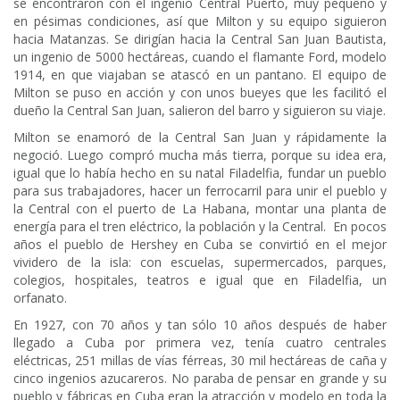
se encontraron con el ingenio Central Puerto, muy pequeño y
en pésimas condiciones, así que Milton y su equipo siguieron
hacia Matanzas. Se dirigían hacia la Central San Juan Bautista,
un ingenio de 5000 hectáreas, cuando el flamante Ford, modelo
1914, en que viajaban se atascó en un pantano. El equipo de
Milton se puso en acción y con unos bueyes que les facilitó el
dueño la Central San Juan, salieron del barro y siguieron su viaje.
Milton se enamoró de la Central San Juan y rápidamente la
negoció. Luego compró mucha más tierra, porque su idea era,
igual que lo había hecho en su natal Filadelfia, fundar un pueblo
para sus trabajadores, hacer un ferrocarril para unir el pueblo y
la Central con el puerto de La Habana, montar una planta de
energía para el tren eléctrico, la población y la Central. En pocos
años el pueblo de Hershey en Cuba se convirtió en el mejor
vividero de la isla: con escuelas, supermercados, parques,
colegios, hospitales, teatros e igual que en Filadelfia, un
orfanato.
En 1927, con 70 años y tan sólo 10 años después de haber
llegado a Cuba por primera vez, tenía cuatro centrales
eléctricas, 251 millas de vías férreas, 30 mil hectáreas de caña y
cinco ingenios azucareros. No paraba de pensar en grande y su
pueblo y fábricas en Cuba eran la atracción y modelo en toda la