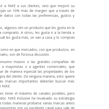
ó a NIKE a sus clientes, sino que mejoró su
e dejan un 10% más de margen que a través de
 datos con todas las preferencias, gustos y
do, algunos ven un producto que les gusta en la
a comprarlo. A otros, les gusta ir a la tienda a
cuál les gusta más, se van a casa y lo compran
s como en que mercados, con que productos, en
nales, son de forzosa discusión.
onsumo masivo o las grandes compañías de
l a mayoristas o a agentes comerciales, que
ar de manera especial las propiedades de los
pra del cliente. De ninguna manera, esto quiere
 las marcas importantes deberían buscar más
o NIKE.
es tener el máximo de canales posibles, pero
dor. NIKE inclusive ha revaluado su estrategia
de todas maneras probarse varias marcas antes
mayoristas son un excelente canal para salir de