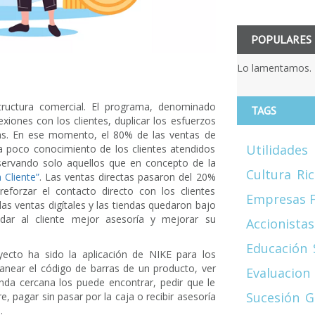
POPULARES
Lo lamentamos. 
ructura comercial. El programa, denominado
TAGS
xiones con los clientes, duplicar los esfuerzos
egas. En ese momento, el 80% de las ventas de
Utilidades
ía poco conocimiento de los clientes atendidos
servando solo aquellos que en concepto de la
Cultura
Ri
 Cliente”
. Las ventas directas pasaron del 20%
forzar el contacto directo con los clientes
Empresas F
las ventas digítales y las tiendas quedaron bajo
 dar al cliente mejor asesoría y mejorar su
Accionistas
Educación
ecto ha sido la aplicación de NIKE para los
scanear el código de barras de un producto, ver
Evaluacion
enda cercana los puede encontrar, pedir que le
Sucesión
G
, pagar sin pasar por la caja o recibir asesoría
.