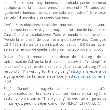
dijo: “Todos son muy buenos, tu cuñada puede comprar
cualquiera, no la defraudaremos.” Le respondió: “Si todos son
igualmente buenos, fabriquemos sólo un modelo.” En el acto
canceló 14 modelos y se quedó con uno.
Tenían 5 distribuidores nacionales, muchos con puntos de venta
que competían entre si, y con muy baja rotación de inventarios.
Canceló cuatro distribuidores. Todo el mundo le recomendaba:
“Venda la empresa, de otra manera no sobrevivirá.” Consiguió
US $ 150 millones de su principal competidor, Bill Gates, quien
estaba temeroso de quedar sólo y ser multado por monopolio.
Richard Rumelt, renombrado profesor de estrategia de la
Universidad de California, le dijo en una entrevista: “Ya simplificó
la compañía y se resiste a venderla ¿Cual es su estrategia?” Le
respondió: “I’m waiting for the big thing” (Estoy a la espera de
algo grande). Se llamaba Steve Jobs y
estaba pensando en el
iPod.
Según Rumelt la mayoría de los empresarios están
engolosinados con la misión y con ser líderes en su región o
sector, y no piensan en “The big thing”. Es decir tienen ganas de
ir muy lejos, pero no saben como, NO TIENEN ESTRATEGIA.