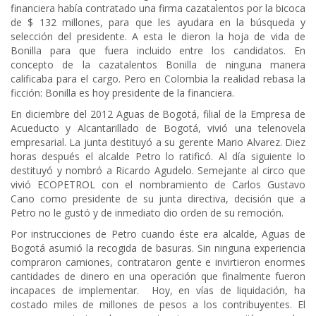
financiera había contratado una firma cazatalentos por la bicoca
de $ 132 millones, para que les ayudara en la búsqueda y
selección del presidente. A esta le dieron la hoja de vida de
Bonilla para que fuera incluido entre los candidatos. En
concepto de la cazatalentos Bonilla de ninguna manera
calificaba para el cargo. Pero en Colombia la realidad rebasa la
ficción: Bonilla es hoy presidente de la financiera.
En diciembre del 2012 Aguas de Bogotá, filial de la Empresa de
Acueducto y Alcantarillado de Bogotá, vivió una telenovela
empresarial. La junta destituyó a su gerente Mario Alvarez. Diez
horas después el alcalde Petro lo ratificó. Al día siguiente lo
destituyó y nombró a Ricardo Agudelo. Semejante al circo que
vivió ECOPETROL con el nombramiento de Carlos Gustavo
Cano como presidente de su junta directiva, decisión que a
Petro no le gustó y de inmediato dio orden de su remoción.
Por instrucciones de Petro cuando éste era alcalde, Aguas de
Bogotá asumió la recogida de basuras. Sin ninguna experiencia
compraron camiones, contrataron gente e invirtieron enormes
cantidades de dinero en una operación que finalmente fueron
incapaces de implementar. Hoy, en vías de liquidación, ha
costado miles de millones de pesos a los contribuyentes. El