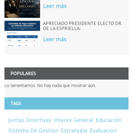
Leer más
APRECIADO PRESIDENTE ELECTO DR.
DE LA ESPRIELLA:
Leer más
POPULARES
Lo lamentamos. No hay nada que mostrar aún.
TAGS
Juntas Directivas
Interes General
Educación
Sistema De Gestion
Estrategia
Evaluacion